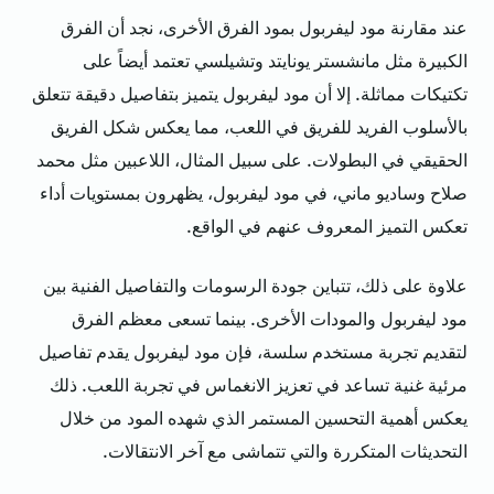
عند مقارنة مود ليفربول بمود الفرق الأخرى، نجد أن الفرق
الكبيرة مثل مانشستر يونايتد وتشيلسي تعتمد أيضاً على
تكتيكات مماثلة. إلا أن مود ليفربول يتميز بتفاصيل دقيقة تتعلق
بالأسلوب الفريد للفريق في اللعب، مما يعكس شكل الفريق
الحقيقي في البطولات. على سبيل المثال، اللاعبين مثل محمد
صلاح وساديو ماني، في مود ليفربول، يظهرون بمستويات أداء
تعكس التميز المعروف عنهم في الواقع.
علاوة على ذلك، تتباين جودة الرسومات والتفاصيل الفنية بين
مود ليفربول والمودات الأخرى. بينما تسعى معظم الفرق
لتقديم تجربة مستخدم سلسة، فإن مود ليفربول يقدم تفاصيل
مرئية غنية تساعد في تعزيز الانغماس في تجربة اللعب. ذلك
يعكس أهمية التحسين المستمر الذي شهده المود من خلال
التحديثات المتكررة والتي تتماشى مع آخر الانتقالات.