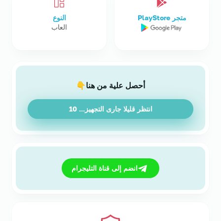
متجر PlayStore
النوع
العاب
أحصل علية من هنا👇
انتظر قليلا جارى التجهيز...
9
انضم إلى قناة التليجرام