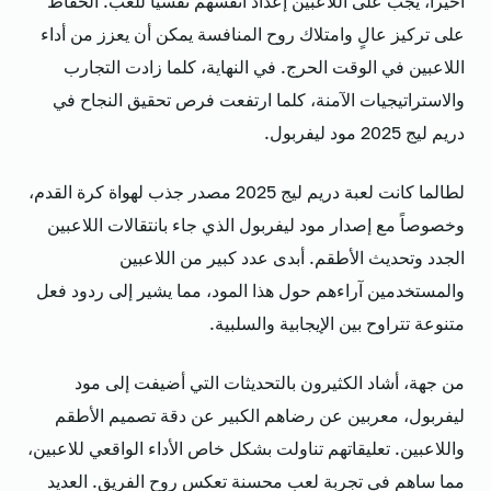
أخيراً، يجب على اللاعبين إعداد أنفسهم نفسيًا للعب. الحفاظ
على تركيز عالٍ وامتلاك روح المنافسة يمكن أن يعزز من أداء
اللاعبين في الوقت الحرج. في النهاية، كلما زادت التجارب
والاستراتيجيات الآمنة، كلما ارتفعت فرص تحقيق النجاح في
دريم ليج 2025 مود ليفربول.
لطالما كانت لعبة دريم ليج 2025 مصدر جذب لهواة كرة القدم،
وخصوصاً مع إصدار مود ليفربول الذي جاء بانتقالات اللاعبين
الجدد وتحديث الأطقم. أبدى عدد كبير من اللاعبين
والمستخدمين آراءهم حول هذا المود، مما يشير إلى ردود فعل
متنوعة تتراوح بين الإيجابية والسلبية.
من جهة، أشاد الكثيرون بالتحديثات التي أضيفت إلى مود
ليفربول، معربين عن رضاهم الكبير عن دقة تصميم الأطقم
واللاعبين. تعليقاتهم تناولت بشكل خاص الأداء الواقعي للاعبين،
مما ساهم في تجربة لعب محسنة تعكس روح الفريق. العديد