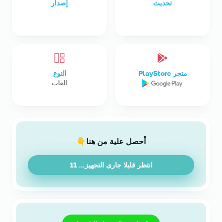
تحديث
إصدار
متجر PlayStore
النوع
العاب
أحصل علية من هنا👇
انتظر قليلا جارى التجهيز...
11